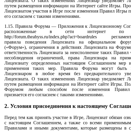
Лицензиата. О таких изменениях Лицензиар уведомляет Л
путем размещения информации на Интернет сайте Игры. Пр
Лицензиатом участия в Игре после изменения Правил Игры п
его согласием с такими изменениями.
1.15. Правила Форума — Приложения к Лицензионному Со
расположенные в сети интернет по 
http://forum.theabyss.ru/index.php?act=boardrules регламе
правила поведения Лицензиата на официальном фор
(«Форум»), ограничения в действиях Лицензиата на Форуме
ответственность Лицензиата за неисполнение таких Правил
несоблюдения ограничений, права Лицензиара на прим
Лицензиату определенных настоящим Соглашением мер и
применения таких мер. Правила Форума могут быть 
Лицензиаром в любое время без предварительного уве
Лицензиата. О таких изменениях Лицензиар уведомляет Л
путем размещения информации на Интернет сайте Игры. По
Форумом любым способом после изменения Правил
признается его согласием с такими изменениями.
2. Условия присоединения к настоящему Согла
Перед тем как принять участие в Игре, Лицензиат обязан озн
с настоящим Соглашением, а также со всеми применимы
Правилами и иными документами, которые размещены в 