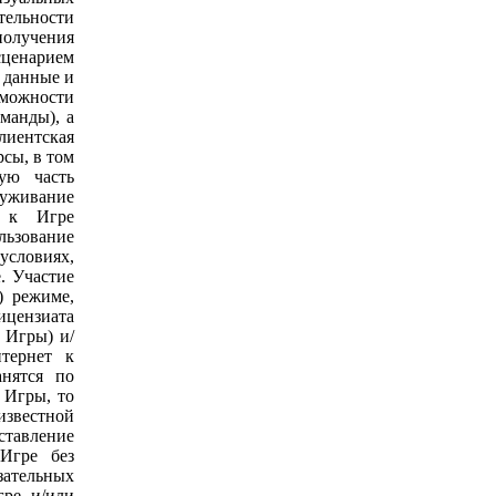
тельности
олучения
сценарием
 данные и
ожности
манды), а
лиентская
сы, в том
ую часть
уживание
в к Игре
льзование
условиях,
. Участие
) режиме,
цензиата
 Игры) и/
тернет к
анятся по
 Игры, то
звестной
оставление
Игре без
зательных
гре и/или