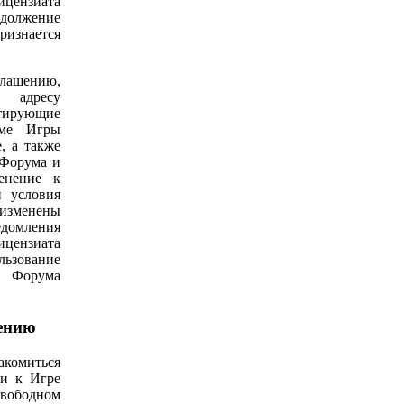
ицензиата
одолжение
ризнается
глашению,
адресу
нтирующие
уме Игры
, а также
 Форума и
енение к
 условия
изменены
домления
ицензиата
льзование
 Форума
шению
акомиться
ми к Игре
свободном